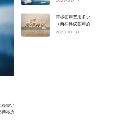
2023-02-17
商标答辩费用多少
（商标异议答辩的期
限是多久）
2023-01-31
二条规定
名商标所