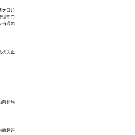
请之日起
管理部门
应当通知
政机关正
由商标局
向商标评