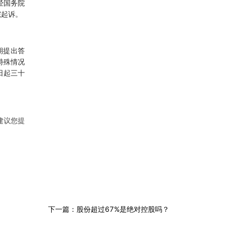
经国务院
院起诉。
期提出答
特殊情况
日起三十
建议您提
下一篇：股份超过67%是绝对控股吗？